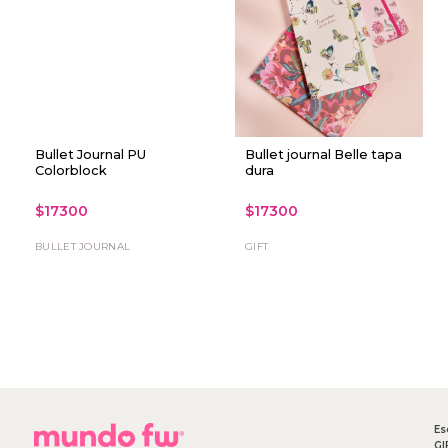
Bullet Journal PU
Bullet journal Belle tapa
Colorblock
dura
$17300
$17300
BULLET JOURNAL
GIFT
Es
GI