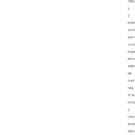
regu
y
2
elás
anc
par
una
orga
efici
ade
de
nam
tag,
tira
simp
y
cier
plás
dien