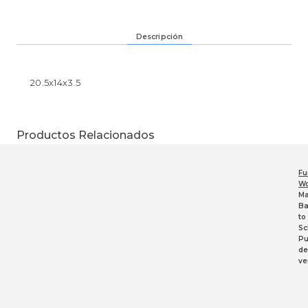
Descripción
20.5x14x3.5
Productos Relacionados
Fu
Wo
Ma
Ba
to
Sc
Pu
de
ve