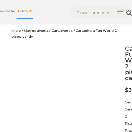
Inicio
/
Marroquinería
/
Cartucheras
/ Cartuchera Fun World 2
pisos candy
C
F
W
2
pi
c
$
3
Car
Can
2
Piso
Prác