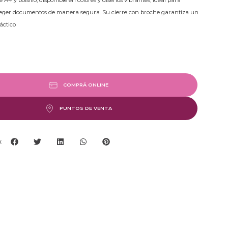
A4 y bolsillo, disponible en colores y diseños vibrantes, ideal para
teger documentos de manera segura. Su cierre con broche garantiza un
áctico
COMPRÁ ONLINE
PUNTOS DE VENTA