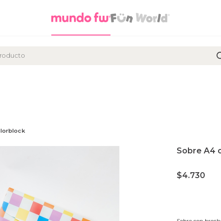
olorblock
Sobre A4 c
$
4.730