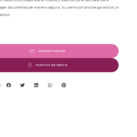
 medio oficio, disponible en colores y diseños vibrantes, ideal para
teger documentos de manera segura. Su cierre con broche garantiza un
áctico.
COMPRÁ ONLINE
PUNTOS DE VENTA