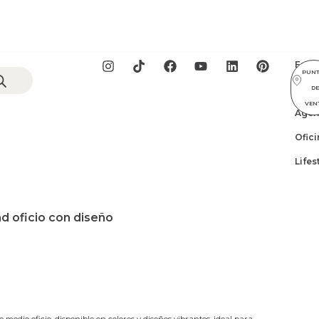
Esco
PUN
GIFT
D
VEN
Agen
Ofici
Lifes
d oficio con diseño