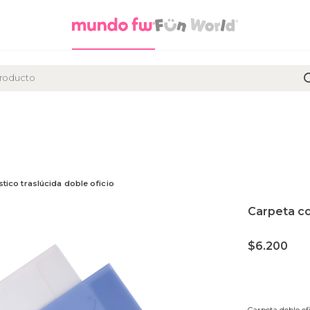
stico traslúcida doble oficio
Carpeta co
$
6.200