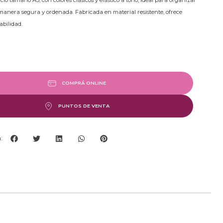
cio tamaño A3, con colores clásicos y elástico a tono, ideal para organizar
anera segura y ordenada. Fabricada en material resistente, ofrece
abilidad.
COMPRÁ ONLINE
PUNTOS DE VENTA