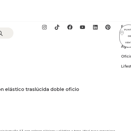
Esco
PUN
GIFT
D
VEN
Agen
Ofici
Lifes
n elástico traslúcida doble oficio