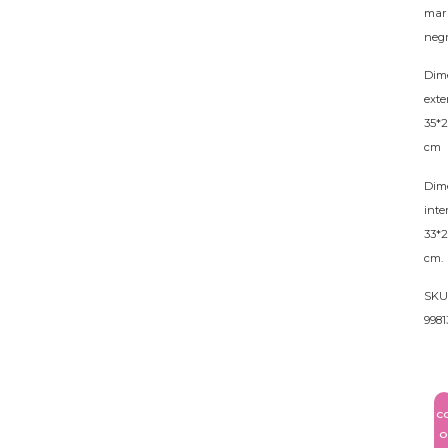
mar
neg
Dim
exte
35*2
cm
Dim
inte
33*2
cm.
SKU
9981
C
O