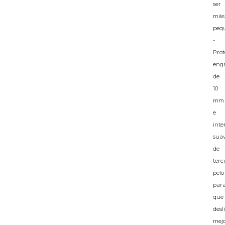
ser
más
peq
-
Prot
eng
de
10
mm
e
inte
sua
de
terc
pelo
par
que
desl
mej