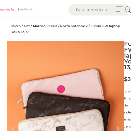
Inicio
/
Gift
/
Marroquinería
/
Porta notebook
/ Funda FW laptop
Yoko 13,3”
F
F
la
Y
13
$
3
¡Las
fun
de
not
más
can