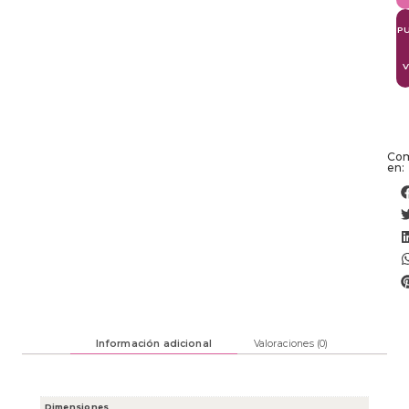
P
V
Com
en:
Información adicional
Valoraciones (0)
Dimensiones