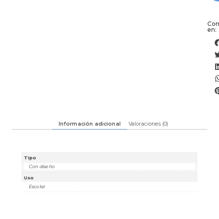
Com
en:
Información adicional
Valoraciones (0)
Tipo
Con diseño
Uso
Escolar