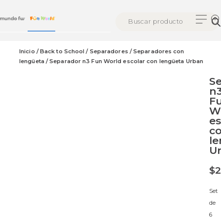
Inicio
/
Back to School
/
Separadores
/
Separadores con
lengüeta
/ Separador n3 Fun World escolar con lengüeta Urban
S
n
F
W
es
c
l
U
$
2
Set
de
6