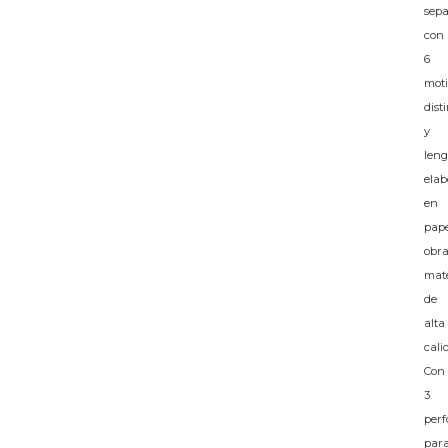
sepa
con
6
moti
dist
y
leng
elab
en
pape
obr
mat
de
alta
cali
Con
3
perf
par