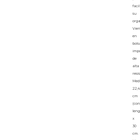
facil
su
orga
Vie
en
bols
imp
de
alta
resi
Medi
22,4
cm
(con
leng
x
30
cm.