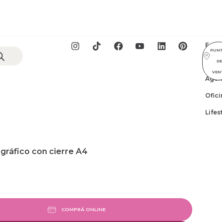
Esco
PUN
GIFT
D
VEN
Agen
Ofici
Lifes
gráfico con cierre A4
COMPRÁ ONLINE